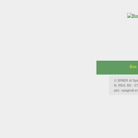
Travaglio professionale
Box 
© SPAER di Spagn
N. REA: BS - 57
pec: spagnoli.er
Travaglio USA - CREG