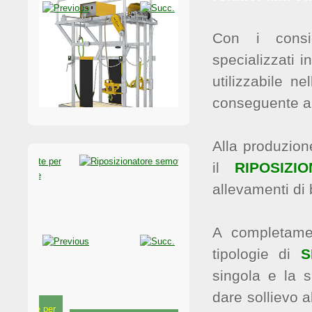
Con i consig
specializzati i
utilizzabile ne
Travaglio elettrico
conseguente au
Alla produzion
il
RIPOSIZ
allevamenti di b
A completam
tipologie di
S
singola e la 
Travaglio per bufale
dare sollievo a
te per