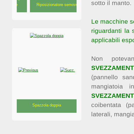
sotto il manto.
ore
Riposizionatore semovente
Riposizionatore portato
Le macchine so
riguardanti la 
applicabili esp
Non potev
SVEZZAMENT
Travaglio per bufale elettrico
(pannello san
mangiatoia 
SVEZZAMENTO
coibentata (p
Spazzola doppia
laterali, mangi